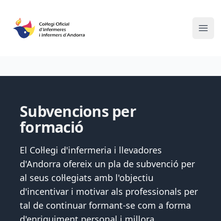
Ope
Subvencions per
formació
Pla de subvenció de formació continuada del COIA
El Col·legi d'infermeria i llevadores
d'Andorra ofereix un pla de subvenció per
al seus col·legiats amb l'objectiu
d'incentivar i motivar als professionals per
tal de continuar formant-se com a forma
d'enriquiment personal i millora